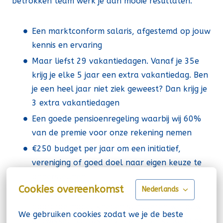
betrokken team werk je aan mooie resultaten.
Een marktconform salaris, afgestemd op jouw
kennis en ervaring
Maar liefst 29 vakantiedagen. Vanaf je 35e
krijg je elke 5 jaar een extra vakantiedag. Ben
je een heel jaar niet ziek geweest? Dan krijg je
3 extra vakantiedagen
Een goede pensioenregeling waarbij wij 60%
van de premie voor onze rekening nemen
€250 budget per jaar om een initiatief,
vereniging of goed doel naar eigen keuze te
ondersteunen
Cookies overeenkomst
Nederlands
Ruimte om te groeien: via opleidingen en
doorgroeimogelijkheden stimuleren we jouw
We gebruiken cookies zodat we je de beste 
ontwikkeling. Ook heb je onbeperkt toegang