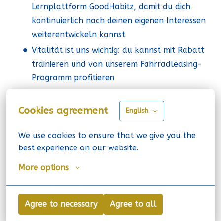
Lernplattform GoodHabitz, damit du dich
kontinuierlich nach deinen eigenen Interessen
weiterentwickeln kannst
Vitalität ist uns wichtig: du kannst mit Rabatt
trainieren und von unserem Fahrradleasing-
Programm profitieren
Und nicht zuletzt: 20 % Rabatt auf all unsere
Produkte!
Cookies agreement
English
We use cookies to ensure that we give you the 
best experience on our website.
Unsere Organisation und das Team
More options
Heuschen & Schrouff ist der führende Importeur
und Distributor authentischer asiatischer
Lebensmittel- und Non-Food-Produkte in Europa.
Agree to necessary
Agree to all
Von Landgraaf (Niederlande) aus vertreten wir