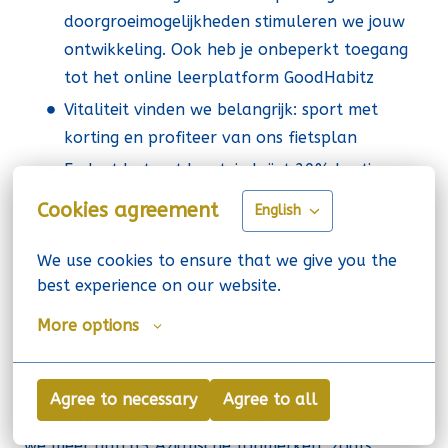
doorgroeimogelijkheden stimuleren we jouw
ontwikkeling. Ook heb je onbeperkt toegang
tot het online leerplatform GoodHabitz
Vitaliteit vinden we belangrijk: sport met
korting en profiteer van ons fietsplan
En last but not least: je krijgt 20% korting op
al onze producten
Cookies agreement
English
We use cookies to ensure that we give you the 
best experience on our website.
Onze organisatie
More options
Heuschen & Schrouff is de toonaangevende
importeur en distributeur van authentieke
Aziatische food- en non foodproducten in Europa.
Agree to necessary
Agree to all
Vanuit Landgraaf (Nederland) vertegenwoordigen
we meer dan 65 Aziatische topmerken, zoals