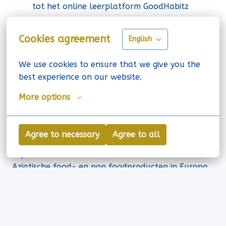
tot het online leerplatform GoodHabitz
Vitaliteit vinden we belangrijk: sport met
korting en profiteer van ons fietsplan
Cookies agreement
English
En last but not least: je krijgt 20% korting op
We use cookies to ensure that we give you the 
al onze producten
best experience on our website.
More options
Onze organisatie
Agree to necessary
Agree to all
Heuschen & Schrouff is de toonaangevende
importeur en distributeur van authentieke
Aziatische food- en non foodproducten in Europa.
Vanuit Landgraaf (Nederland) vertegenwoordigen
we meer dan 65 Aziatische topmerken, zoals
YumYum en Flying Goose, en hebben we sterke
eigen merkconcepten zoals Golden Turtle for