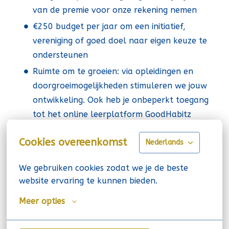
van de premie voor onze rekening nemen
€250 budget per jaar om een initiatief,
vereniging of goed doel naar eigen keuze te
ondersteunen
Ruimte om te groeien: via opleidingen en
doorgroeimogelijkheden stimuleren we jouw
ontwikkeling. Ook heb je onbeperkt toegang
tot het online leerplatform GoodHabitz
Vitaliteit vinden we belangrijk: sport met
Cookies overeenkomst
Nederlands
korting en profiteer van ons fietsplan
En last but not least: je krijgt 20% korting op
We gebruiken cookies zodat we je de beste 
al onze producten
website ervaring te kunnen bieden.
Meer opties
Onze organisatie