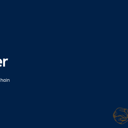
er
Chain