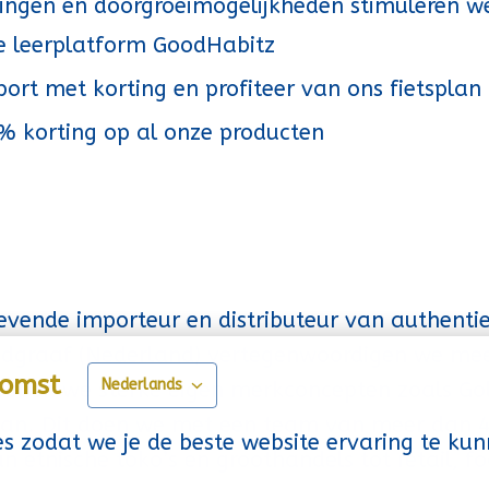
dingen en doorgroeimogelijkheden stimuleren w
ne leerplatform GoodHabitz
sport met korting en profiteer van ons fietsplan
20% korting op al onze producten
vende importeur en distributeur van authentie
ndgraaf (Nederland) vertegenwoordigen we mee
komst
Nederlands
ebben we sterke eigen merkconcepten zoals Gol
aan. Dit doen we met een team van meer dan 4
s zodat we je de beste website ervaring te kun
 etnische toko’s en groothandels tot retail, f