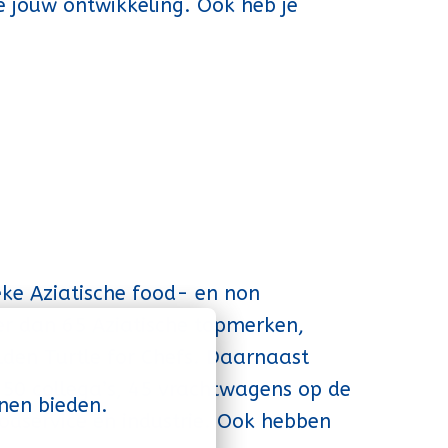
e jouw ontwikkeling. Ook heb je
ke Aziatische food- en non
r dan 65 Aziatische topmerken,
den Turtle for Chefs. Daarnaast
50 collega’s, 45 vrachtwagens op de
nen bieden.
oodservice en industrie. Ook hebben