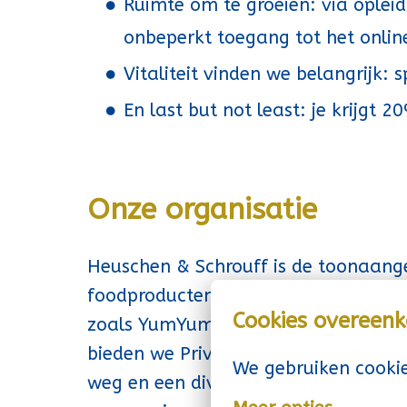
Ruimte om te groeien: via oplei
onbeperkt toegang tot het onli
Vitaliteit vinden we belangrijk: 
En last but not least: je krijgt 
Onze organisatie
Heuschen & Schrouff is de toonaange
foodproducten in Europa. Vanuit La
Cookies overeen
zoals YumYum en Flying Goose, en h
bieden we Private Label concepten 
We gebruiken cookie
weg en een divers klantenbestand van