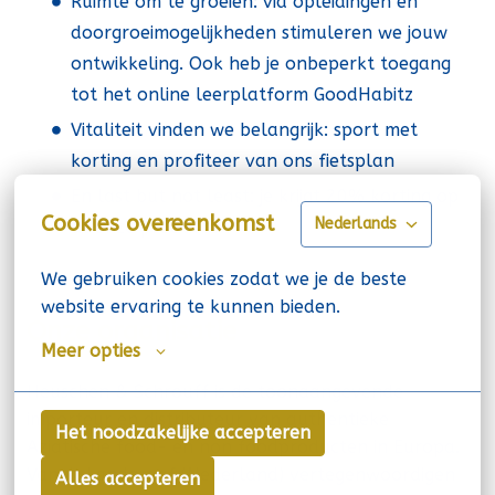
Ruimte om te groeien: via opleidingen en
doorgroeimogelijkheden stimuleren we jouw
ontwikkeling. Ook heb je onbeperkt toegang
tot het online leerplatform GoodHabitz
Vitaliteit vinden we belangrijk: sport met
korting en profiteer van ons fietsplan
En last but not least: je krijgt 20% korting op
Cookies overeenkomst
Nederlands
al onze producten
We gebruiken cookies zodat we je de beste 
website ervaring te kunnen bieden.
Onze organisatie
Meer opties
Heuschen & Schrouff is de toonaangevende
importeur en distributeur van authentieke
Het noodzakelijke accepteren
Aziatische food- en non foodproducten in Europa.
Vanuit Landgraaf (Nederland) vertegenwoordigen
Alles accepteren