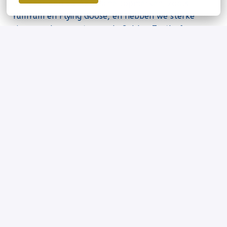
we meer dan 65 Aziatische topmerken, zoals
YumYum en Flying Goose, en hebben we sterke
eigen merkconcepten zoals Golden Turtle for
Chefs. Daarnaast bieden we Private Label
concepten aan. Dit doen we met een team van
meer dan 450 collega’s, 45 vrachtwagens op de
weg en een divers klantenbestand van etnische
toko’s en groothandels tot retail, foodservice en
industrie. Ook hebben we ons eigen e-commerce
platform.
We zijn een gezond, groeiend bedrijf, gedreven
door de stijgende populariteit van onze producten.
Die groei vraagt om slimme keuzes en efficiëntere
processen en daar kun jij actief aan bijdragen. Bij
ons kom je niet terecht in een wereld vol regels of
bureaucratische structuren. Integendeel: we
waarderen frisse ideeën, eigen initiatief en